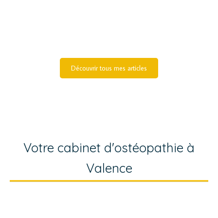
nourrisson
pédiatrie
plagiocéphalie
ostéopathie
Découvrir tous mes articles
Votre cabinet d'ostéopathie à
Valence