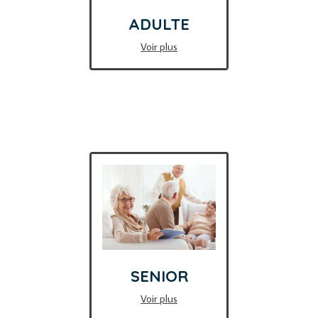
ENFANT -
ADULTE
ADO
Voir plus
GROSSESSE
Voir plus
Voir plus
SPORTIF
SENIOR
Voir plus
Voir plus
BÉBÉ