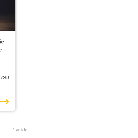
ie
e
 vous
⟶
1 article