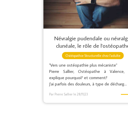
Névralgie pudendale ou névralg
clunéale, le rôle de l'ostéopath
Ostéopathie Structurelle chez l'adulte
"Vers une ostéopathie plus mécaniste"
Pierre Sallier, Ostéopathe à Valence,
explique pourquoi? et comment?
J'ai parfois des douleurs, à type de décharg...
Par Pierre Sallier
le 28/11/23