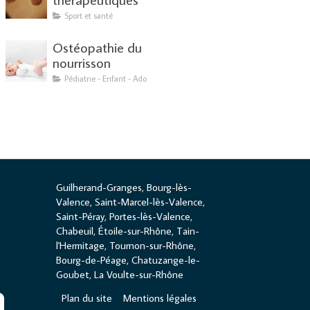
Sport et santé
Ostéopathie du
nourrisson
Pédiatrie - Enfant - Ado
Guilherand-Granges, Bourg-lès-
Valence, Saint-Marcel-lès-Valence,
Saint-Péray, Portes-lès-Valence,
Chabeuil, Étoile-sur-Rhône, Tain-
l'Hermitage, Tournon-sur-Rhône,
Bourg-de-Péage, Chatuzange-le-
Goubet, La Voulte-sur-Rhône
Plan du site
Mentions légales