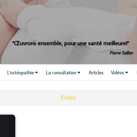
"Œuvrons ensemble, pour une santé meilleure!"
Pierre Sallier
L'ostéopathie
La consultation
Articles
Vidéos
Fesse