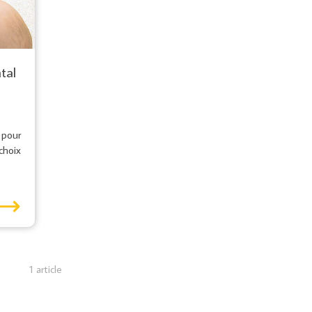
tal
pour
choix
⟶
1 article