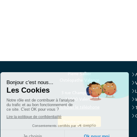
Pierre Sallier
Ostéopathe Valence
3 rue Championnet
26000
Valence
Afficher le téléphone
Prendre rendez-vous