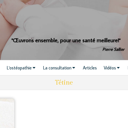
"Œuvrons ensemble, pour une santé meilleure!"
Pierre Sallier
L'ostéopathie
La consultation
Articles
Vidéos
Tétine