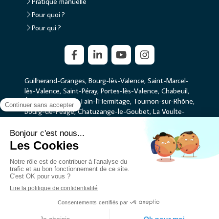
Pratique manuelle
Pour quoi ?
Pour qui ?
Guilherand-Granges, Bourg-lès-Valence, Saint-Marcel-
lès-Valence, Saint-Péray, Portes-lès-Valence, Chabeuil,
Étoile-sur-Rhône, Tain-l'Hermitage, Tournon-sur-Rhône,
Bourg-de-Péage, Chatuzange-le-Goubet, La Voulte-
sur-Rhône
Plan du site
Mentions légales
Liens utiles