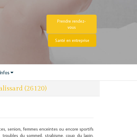
Prendre rendez-
vous
Santé en entreprise
Infos
lissard (26120)
ultes, seniors, femmes enceintes ou encore sportifs
e, troubles du sommeil, strabisme, coup du lapin,