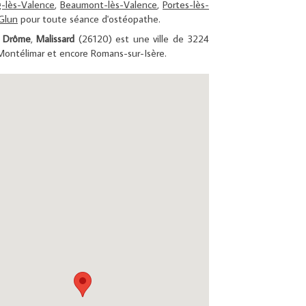
-lès-Valence
,
Beaumont-lès-Valence
,
Portes-lès-
Glun
pour toute séance d'ostéopathe.
t
Drôme
,
Malissard
(26120) est une ville de 3224
 Montélimar et encore Romans-sur-Isère.