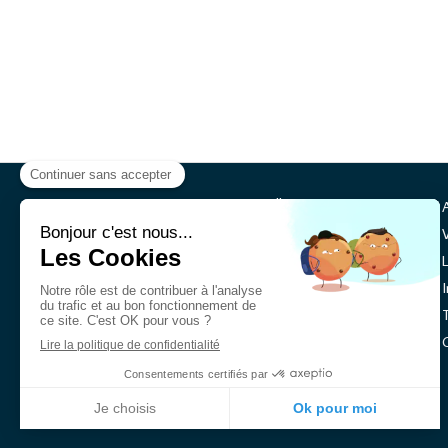
Pierre Sallier
Ostéopathe Valence
3 rue Championnet
26000
Valence
Afficher le téléphone
Prendre rendez-vous