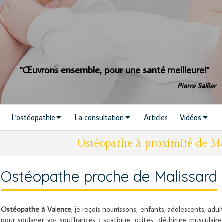
"Œuvrons ensemble, pour une santé meilleure!"
Pierre Sallier
L'ostéopathie
La consultation
Articles
Vidéos
Ostéopathe à proximité de Ma
Ostéopathe proche de Malissard
Ostéopathe à Valence
, je reçois nourrissons, enfants, adolescents, ad
pour soulager vos souffrances : sciatique, otites, déchirure musculair